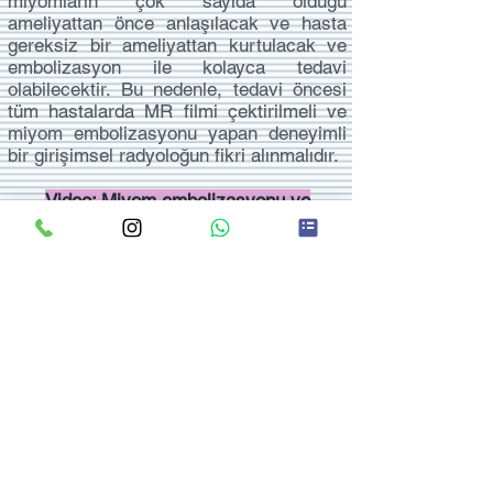
miyomların çok sayıda olduğu
ameliyattan önce anlaşılacak ve hasta
gereksiz bir ameliyattan kurtulacak ve
embolizasyon ile kolayca tedavi
olabilecektir. Bu nedenle, tedavi öncesi
tüm hastalarda MR filmi çektirilmeli ve
miyom embolizasyonu yapan deneyimli
bir girişimsel radyoloğun fikri alınmalıdır.
Video: Miyom embolizasyonu ve
miyomektomi, Prof Dr Saim Yılmaz
Paylaş