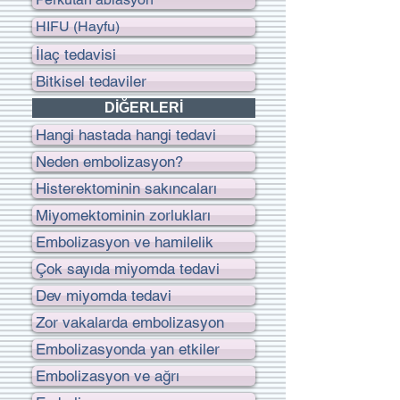
HIFU (Hayfu)
İlaç tedavisi
Bitkisel tedaviler
DİĞERLERİ
Hangi hastada hangi tedavi
Neden embolizasyon?
Histerektominin sakıncaları
Miyomektominin zorlukları
Embolizasyon ve hamilelik
Çok sayıda miyomda tedavi
Dev miyomda tedavi
Zor vakalarda embolizasyon
Embolizasyonda yan etkiler
Embolizasyon ve ağrı