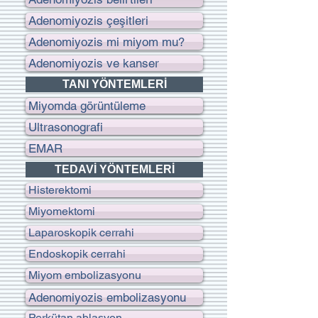
Adenomiyozis çeşitleri
Adenomiyozis mi miyom mu?
Adenomiyozis ve kanser
TANI YÖNTEMLERİ
Miyomda görüntüleme
Ultrasonografi
EMAR
TEDAVİ YÖNTEMLERİ
Histerektomi
Miyomektomi
Laparoskopik cerrahi
Endoskopik cerrahi
Miyom embolizasyonu
Adenomiyozis embolizasyonu
Perkütan ablasyon