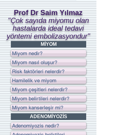
Prof Dr Saim Yılmaz
"Çok sayıda miyomu olan
hastalarda ideal tedavi
yöntemi embolizasyondur"
MİYOM
Miyom nedir?
Miyom nasıl oluşur?
Risk faktörleri nelerdir?
Hamilelik ve miyom
Miyom çeşitleri nelerdir?
Miyom belirtileri nelerdir?
Miyom kanserleşir mi?
ADENOMİYOZİS
Adenomiyozis nedir?
Adenomiyozis belirtileri