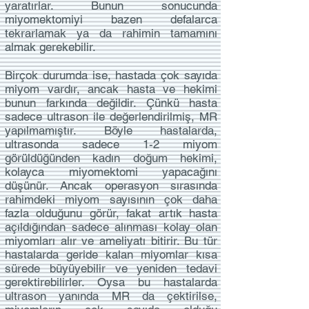
yaratırlar. Bunun sonucunda
miyomektomiyi bazen defalarca
tekrarlamak ya da rahimin tamamını
almak gerekebilir.
Birçok durumda ise, hastada çok sayıda
miyom vardır, ancak hasta ve hekimi
bunun farkında değildir. Çünkü hasta
sadece ultrason ile değerlendirilmiş, MR
yapılmamıştır. Böyle hastalarda,
ultrasonda sadece 1-2 miyom
görüldüğünden kadın doğum hekimi,
kolayca miyomektomi yapacağını
düşünür. Ancak operasyon sırasında
rahimdeki miyom sayısının çok daha
fazla olduğunu görür, fakat artık hasta
açıldığından sadece alınması kolay olan
miyomları alır ve ameliyatı bitirir. Bu tür
hastalarda geride kalan miyomlar kısa
sürede büyüyebilir ve yeniden tedavi
gerektirebilirler. Oysa bu hastalarda
ultrason yanında MR da çektirilse,