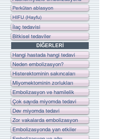
Perkütan ablasyon
HIFU (Hayfu)
İlaç tedavisi
Bitkisel tedaviler
DİĞERLERİ
Hangi hastada hangi tedavi
Neden embolizasyon?
Histerektominin sakıncaları
Miyomektominin zorlukları
Embolizasyon ve hamilelik
Çok sayıda miyomda tedavi
Dev miyomda tedavi
Zor vakalarda embolizasyon
Embolizasyonda yan etkiler
Embolizasyon ve ağrı