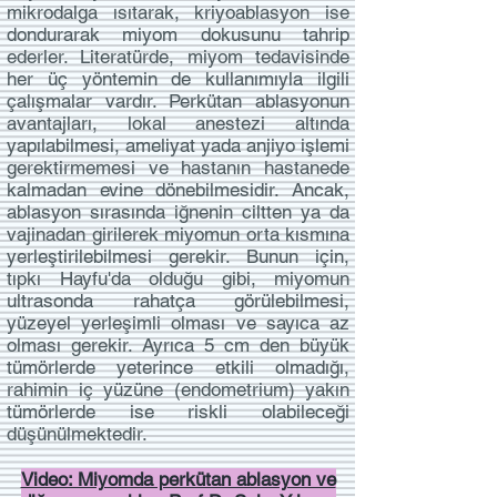
mikrodalga ısıtarak, kriyoablasyon ise
dondurarak miyom dokusunu tahrip
ederler. Literatürde, miyom tedavisinde
her üç yöntemin de kullanımıyla ilgili
çalışmalar vardır. Perkütan ablasyonun
avantajları, lokal anestezi altında
yapılabilmesi, ameliyat yada anjiyo işlemi
gerektirmemesi ve hastanın hastanede
kalmadan evine dönebilmesidir. Ancak,
ablasyon sırasında iğnenin ciltten ya da
vajinadan girilerek miyomun orta kısmına
yerleştirilebilmesi gerekir. Bunun için,
tıpkı Hayfu'da olduğu gibi, miyomun
ultrasonda rahatça görülebilmesi,
yüzeyel yerleşimli olması ve sayıca az
olması gerekir. Ayrıca 5 cm den büyük
tümörlerde yeterince etkili olmadığı,
rahimin iç yüzüne (endometrium) yakın
tümörlerde ise riskli olabileceği
düşünülmektedir.
Video: Miyomda perkütan ablasyon ve