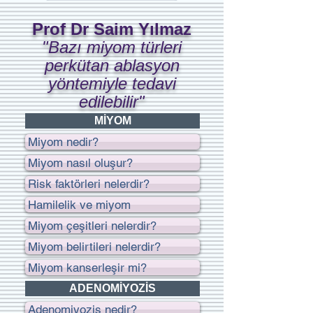
Prof Dr Saim Yılmaz
"Bazı miyom türleri
perkütan ablasyon
yöntemiyle tedavi
edilebilir"
MİYOM
Miyom nedir?
Miyom nasıl oluşur?
Risk faktörleri nelerdir?
Hamilelik ve miyom
Miyom çeşitleri nelerdir?
Miyom belirtileri nelerdir?
Miyom kanserleşir mi?
ADENOMİYOZİS
Adenomiyozis nedir?