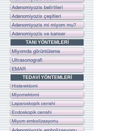
Adenomiyozis belirtileri
Adenomiyozis çeşitleri
Adenomiyozis mi miyom mu?
Adenomiyozis ve kanser
TANI YÖNTEMLERİ
Miyomda görüntüleme
Ultrasonografi
EMAR
TEDAVİ YÖNTEMLERİ
Histerektomi
Miyomektomi
Laparoskopik cerrahi
Endoskopik cerrahi
Miyom embolizasyonu
Adenomiyozis embolizasyonu